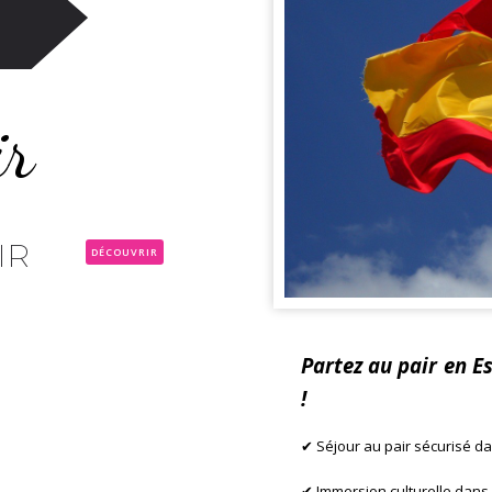
ir
IR
DÉCOUVRIR
Partez au pair en Es
!
✔
Séjour au pair sécurisé d
✔
Immersion culturelle dans 