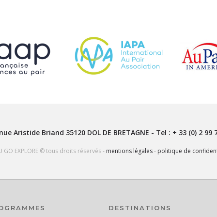
nue Aristide Briand
35120
DOL DE BRETAGNE
- Tel :
+ 33 (0) 2 99 
U GO EXPLORE © tous droits réservés -
mentions légales
-
politique de confident
OGRAMMES
DESTINATIONS