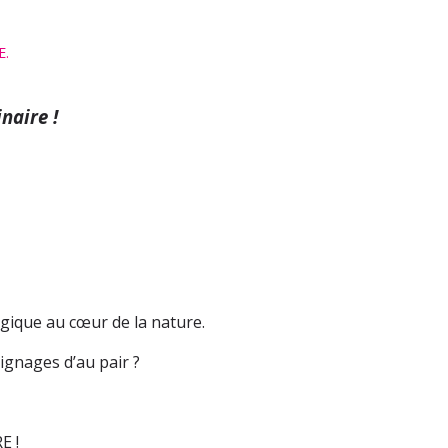
E.
naire !
gique au cœur de la nature.
ignages d’au pair ?
E !