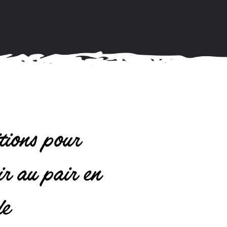
tions pour
ir au pair en
de