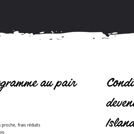
ogramme au pair
Condi
deven
Islan
 proche, frais réduits
ois