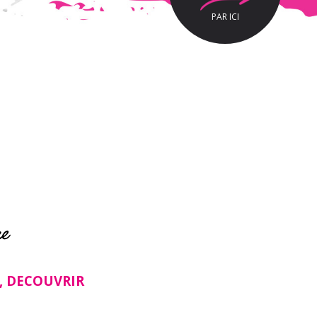
PAR ICI
re
R, DECOUVRIR