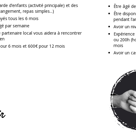
rde d’enfants (activité principale) et des
Être âgé d
rangement, repas simples...)
Être dispon
yés tous les 6 mois
pendant l’a
ngé par semaine
Avoir un ni
e partenaire local vous aidera à rencontrer
Expérience 
ien
ou 200h (ho
mois
pour 6 mois et 600€ pour 12 mois
Avoir un cas
r