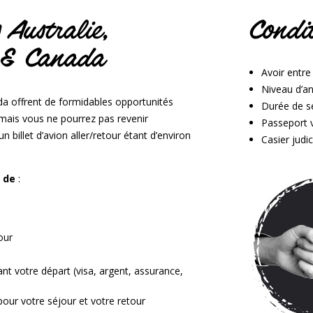
 Australie,
Condit
 & Canada
Avoir entre
Niveau d’an
ada offrent de formidables opportunités
Durée de s
s mais vous ne pourrez pas revenir
Passeport v
n billet d’avion aller/retour étant d’environ
Casier judic
 de
:
our
t votre départ (visa, argent, assurance,
our votre séjour et votre retour