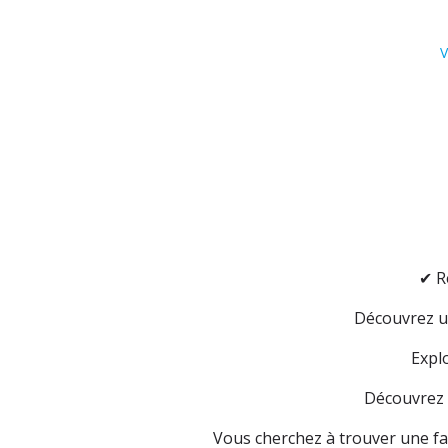
V
✔
Re
Découvrez un
Explo
Découvrez l
Vous cherchez à trouver une fami