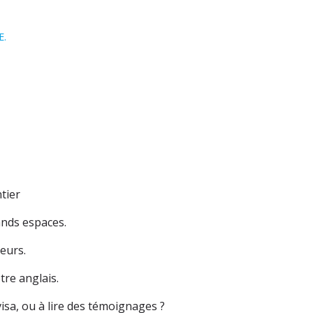
E.
tier
ands espaces.
leurs.
tre anglais.
visa, ou à lire des témoignages ?