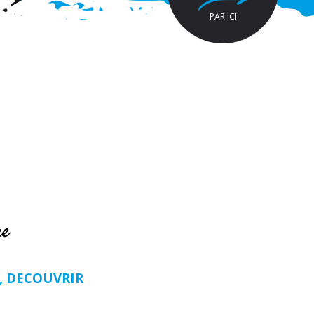
PAR ICI
re
R, DECOUVRIR