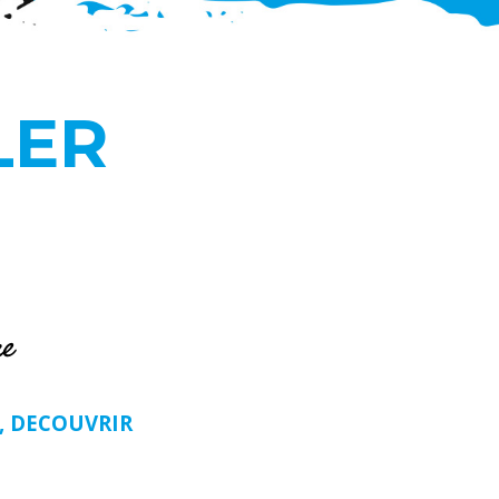
LER
re
R, DECOUVRIR