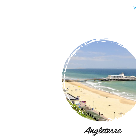
V
Angleterre