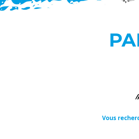
PA
I
Vous recher