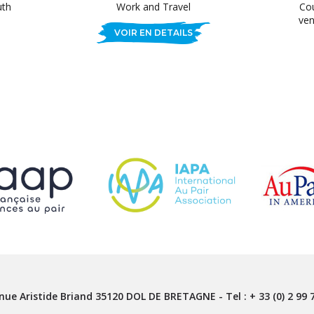
uth
Work and Travel
Cou
ven
VOIR EN DETAILS
nue Aristide Briand
35120
DOL DE BRETAGNE
- Tel :
+ 33 (0) 2 99 