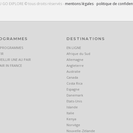
U GO EXPLORE © tous droits réservés -
mentions légales
-
politique de confident
OGRAMMES
DESTINATIONS
 PROGRAMMES
EN LIGNE
IR
Afrique du Sud
EILLIR UNE AU PAIR
Allemagne
AIR IN FRANCE
Angleterre
Australie
Canada
Costa Rica
Espagne
Danemark
Etats-Unis
Islande
Italie
Kenya
Norvège
Nouvelle-Zélande