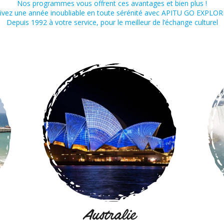
Nos programmes vous offrent ces avantages et bien plus !
ivez une année inoubliable en toute sérénité avec APITU GO EXPLOR
Depuis 1992 à votre service, pour le meilleur de l’échange culturel
Australie