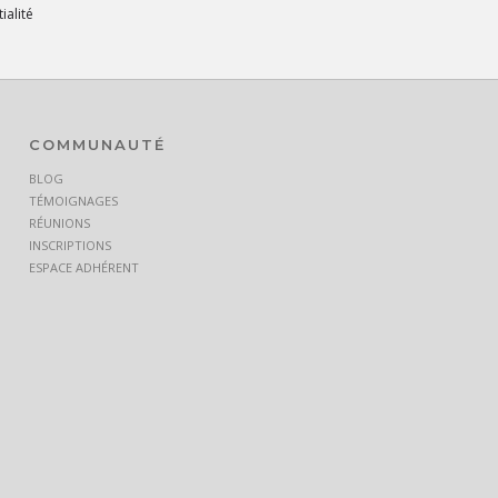
ialité
COMMUNAUTÉ
BLOG
TÉMOIGNAGES
RÉUNIONS
INSCRIPTIONS
ESPACE ADHÉRENT