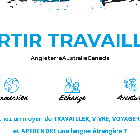
RTIR TRAVAIL
Angleterre
Australie
Canada
mmersion
Echange
Aventu
chez un moyen de TRAVAILLER, VIVRE, VOYAGE
et APPRENDRE une langue étrangère ?